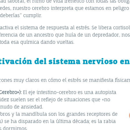
dad laboral, el ritmo de vida frenético con todas las obli
s redes, nuestro cerebro interpreta que estamos en pelig
“deberías” cumplir.
va el sistema de respuesta al estrés. Se libera cortisol
iferencia de un ancestro que huía de un depredador, nos
toda esa química dando vueltas.
ivación del sistema nervioso en
ones muy claros en cómo el estrés se manifiesta físicam
Cerebro»):
El eje intestino-cerebro es una
autopista
cidez suelen ser el reflejo de situaciones que «no
 nudo de ansiedad.
ros y la mandíbula son los grandes receptores de
s) se ha disparado en la última década; es la rabia
as dormimos.