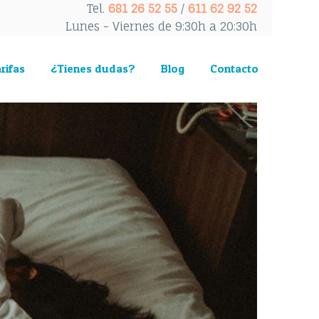
Tel.
681 26 52 55
/
611 62 92 52
Lunes - Viernes de 9:30h a 20:30h
rifas
¿Tienes dudas?
Blog
Contacto