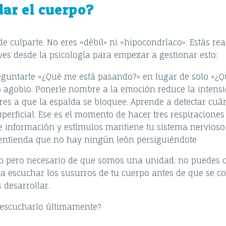
ar el cuerpo?
ar de culparte. No eres «débil» ni «hipocondríaco». Estás
aves desde la psicología para empezar a gestionar esto:
untarte «¿Qué me está pasando?» en lugar de solo «¿Qué
a o agobio. Ponerle nombre a la emoción reduce la intensi
es a que la espalda se bloquee. Aprende a detectar cuá
erficial. Ese es el momento de hacer tres respiracione
e información y estímulos mantiene tu sistema nervioso e
o entienda que no hay ningún león persiguiéndote
o pero necesario de que somos una unidad: no puedes c
 a escuchar los susurros de tu cuerpo antes de que se co
desarrollar.
 escucharlo últimamente?