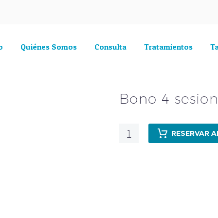
o
Quiénes Somos
Consulta
Tratamientos
Ta
Bono 4 sesio
Bono
RESERVAR 
4
sesiones
cantidad