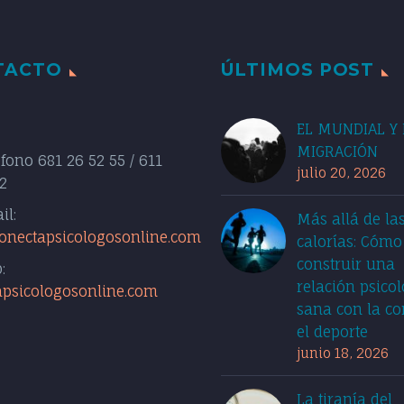
TACTO
ÚLTIMOS POST
EL MUNDIAL Y 
MIGRACIÓN
éfono
681 26 52 55 / 611
julio 20, 2026
2
il:
Más allá de la
onectapsicologosonline.com
calorías: Cómo
construir una
:
relación psico
apsicologosonline.com
sana con la c
el deporte
junio 18, 2026
La tiranía del