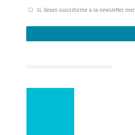
Sí, deseo suscribirme a la newsletter me
Por
favor,
deja
este
campo
vacío.